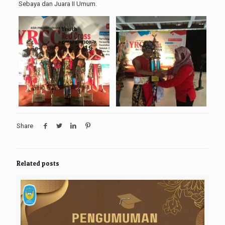
Sebaya dan Juara II Umum.
Share
Related posts