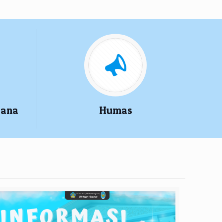
rana
Humas