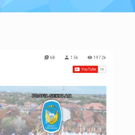
68
1.5k
197.2k