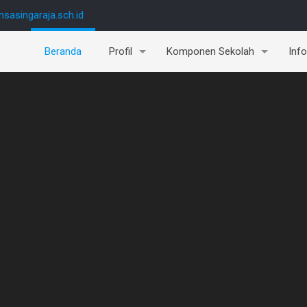
sasingaraja.sch.id
Beranda
Profil
Komponen Sekolah
Inf