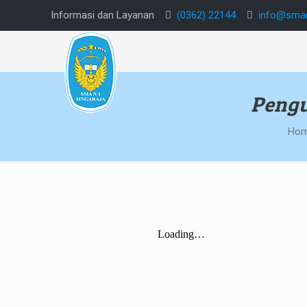
Informasi dan Layanan
(0362) 22144
info@sman
Pengu
Ho