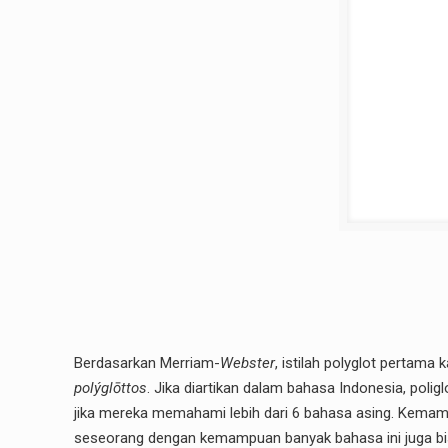
Berdasarkan Merriam-
Webster
, istilah polyglot pertama 
polýglōttos
. Jika diartikan dalam bahasa Indonesia, pol
jika mereka memahami lebih dari 6 bahasa asing. Kemampua
seseorang dengan kemampuan banyak bahasa ini juga bis