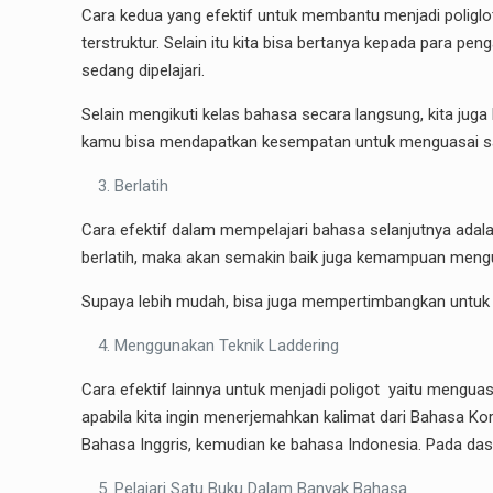
Cara kedua yang efektif untuk membantu menjadi poliglo
terstruktur. Selain itu kita bisa bertanya kepada para 
sedang dipelajari.
Selain mengikuti kelas bahasa secara langsung, kita jug
kamu bisa mendapatkan kesempatan untuk menguasai sa
Berlatih
Cara efektif dalam mempelajari bahasa selanjutnya adalah 
berlatih, maka akan semakin baik juga kemampuan meng
Supaya lebih mudah, bisa juga mempertimbangkan untuk me
Menggunakan Teknik Laddering
Cara efektif lainnya untuk menjadi poligot yaitu meng
apabila kita ingin menerjemahkan kalimat dari Bahasa Ko
Bahasa Inggris, kemudian ke bahasa Indonesia. Pada dasa
Pelajari Satu Buku Dalam Banyak Bahasa