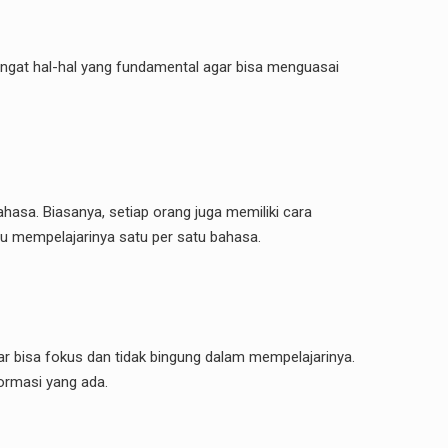
ngat hal-hal yang fundamental agar bisa menguasai
asa. Biasanya, setiap orang juga memiliki cara
u mempelajarinya satu per satu bahasa.
ar bisa fokus dan tidak bingung dalam mempelajarinya.
ormasi yang ada.