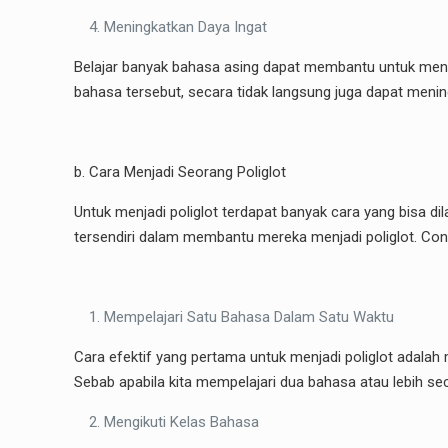
Meningkatkan Daya Ingat
Belajar banyak bahasa asing dapat membantu untuk meni
bahasa tersebut, secara tidak langsung juga dapat menin
b. Cara Menjadi Seorang Poliglot
Untuk menjadi poliglot terdapat banyak cara yang bisa 
tersendiri dalam membantu mereka menjadi poliglot. Con
Mempelajari Satu Bahasa Dalam Satu Waktu
Cara efektif yang pertama untuk menjadi poliglot adalah
Sebab apabila kita mempelajari dua bahasa atau lebih s
Mengikuti Kelas Bahasa