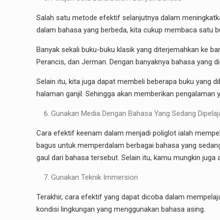
Salah satu metode efektif selanjutnya dalam meningkat
dalam bahasa yang berbeda, kita cukup membaca satu b
Banyak sekali buku-buku klasik yang diterjemahkan ke ba
Perancis, dan Jerman. Dengan banyaknya bahasa yang d
Selain itu, kita juga dapat membeli beberapa buku yang d
halaman ganjil. Sehingga akan memberikan pengalaman ya
Gunakan Media Dengan Bahasa Yang Sedang Dipelaja
Cara efektif keenam dalam menjadi poliglot ialah mempe
bagus untuk memperdalam berbagai bahasa yang sedang s
gaul dari bahasa tersebut. Selain itu, kamu mungkin ju
Gunakan Teknik Immersion
Terakhir, cara efektif yang dapat dicoba dalam mempela
kondisi lingkungan yang menggunakan bahasa asing.