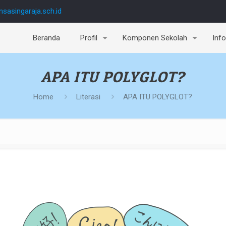
sasingaraja.sch.id
Beranda
Profil
Komponen Sekolah
Inf
APA ITU POLYGLOT?
Home
Literasi
APA ITU POLYGLOT?