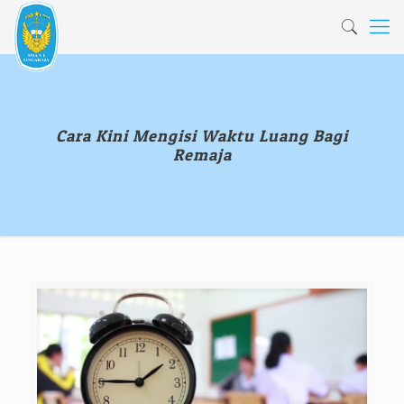
Cara Kini Mengisi Waktu Luang Bagi
Remaja