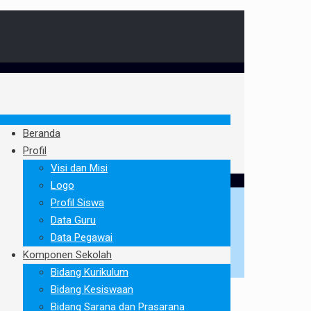
Beranda
Profil
Visi dan Misi
Logo
Profil Siswa
Data Guru
Data Pegawai
Komponen Sekolah
Bidang Kurikulum
Bidang Kesiswaan
Bidang Sarana dan Prasarana