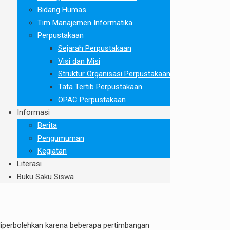
Bidang Humas
Tim Manajemen Informatika
Perpustakaan
Sejarah Perpustakaan
Visi dan Misi
Struktur Organisasi Perpustakaan
Tata Tertib Perpustakaan
OPAC Perpustakaan
Informasi
Berita
Pengumuman
Kegiatan
Literasi
Buku Saku Siswa
 diperbolehkan karena beberapa pertimbangan