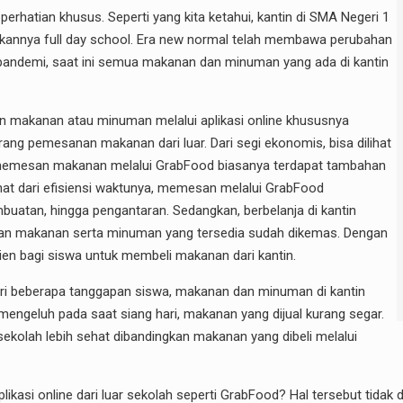
rhatian khusus. Seperti yang kita ketahui, kantin di SMA Negeri 1
akukannya full day school. Era new normal telah membawa perubahan
pandemi, saat ini semua makanan dan minuman yang ada di kantin
n makanan atau minuman melalui aplikasi online khususnya
ang pemesanan makanan dari luar. Dari segi ekonomis, bisa dilihat
 memesan makanan melalui GrabFood biasanya terdapat tambahan
lihat dari efisiensi waktunya, memesan melalui GrabFood
uatan, hingga pengantaran. Sedangkan, berbelanja di kantin
 dan makanan serta minuman yang tersedia sudah dikemas. Dengan
sien bagi siswa untuk membeli makanan dari kantin.
ari beberapa tanggapan siswa, makanan dan minuman di kantin
 mengeluh pada saat siang hari, makanan yang dijual kurang segar.
kolah lebih sehat dibandingkan makanan yang dibeli melalui
asi online dari luar sekolah seperti GrabFood? Hal tersebut tidak