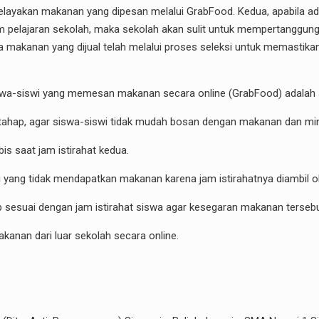
 kelayakan makanan yang dipesan melalui GrabFood. Kedua, apabila 
elajaran sekolah, maka sekolah akan sulit untuk mempertanggungja
makanan yang dijual telah melalui proses seleksi untuk memastikan
swa-siswi yang memesan makanan secara online (GrabFood) adalah s
tahap, agar siswa-siswi tidak mudah bosan dengan makanan dan minu
s saat jam istirahat kedua.
yang tidak mendapatkan makanan karena jam istirahatnya diambil ol
 sesuai dengan jam istirahat siswa agar kesegaran makanan tersebut
anan dari luar sekolah secara online.