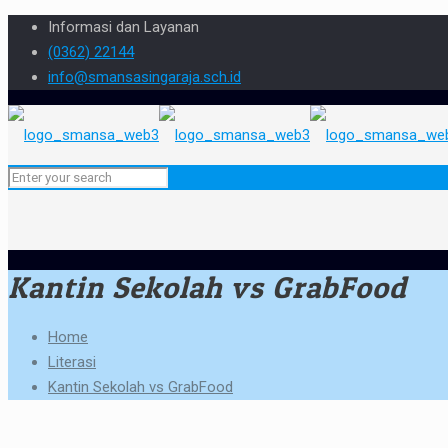
Informasi dan Layanan
(0362) 22144
info@smansasingaraja.sch.id
Kantin Sekolah vs GrabFood
Home
Literasi
Kantin Sekolah vs GrabFood