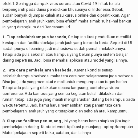
efektif. Sehingga dampak virus corona atau Covid-19 ini tak terlalu
berpengaruh pada dunia pendidikan khususnya di Indonesia. Sebab,
sudah banyak dijumpai kuliah atau kursus online dan dipraktikkan. Agar
pembelajaran jarak jauh kamu bisa efektif, maka simak 10 hal-hal berikut
ini yang dirangkum dari Rencanamu.id.
1. Tiap sekolah/kampus berbeda
, Setiap institusi pendidikan memiliki
kesiapan dan fasilitas belajar jarah jauh yang berbeda-beda. Seperti di UI
sudah punya e-learning, jadi mahasiswa sudah pernah melakukannya.
Tetapi ada pula sekolah atau kampus yang belum punya sistem belajar
daring seperti ini. Jadi, bisa memakai aplikasi atau model yang lainnya.
2. Tata cara pembelajaran berbeda
, Karena kondisi setiap
sekolah/kampus berbeda, maka tata cara pembelajarannya juga berbeda.
Bisa jadi, ada yang memakai e-mail untuk mengumpulkan tugas harian.
Tetapi ada pula yang dilakukan secara langsung, contohnya video
conference. Ada kampus yang semua kegiatan kuliah dilakukan dari
rumah, tetapi ada juga yang masih mengharuskan datang ke kampus pada
waktu tertentu. Jadi, kamu harus memastikan atau paham tata cara
pembelajaran jarak jauh yang ditetapkan oleh sekolah atau kampusmu.
3. Siapkan fasilitas penunjang
, Ini yang harus kamu siapkan jika ingin
pembelajaran daring: Kuota internet Aplikasi penunjang Laptop/komputer
Materi pelajaran seperti buku, catatan, dan lainnya