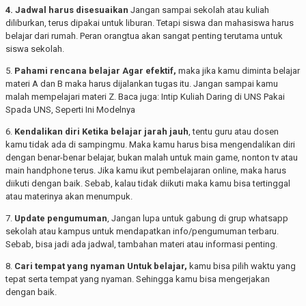
4. Jadwal harus disesuaikan
Jangan sampai sekolah atau kuliah
diliburkan, terus dipakai untuk liburan. Tetapi siswa dan mahasiswa harus
belajar dari rumah. Peran orangtua akan sangat penting terutama untuk
siswa sekolah.
5.
Pahami rencana belajar Agar efektif,
maka jika kamu diminta belajar
materi A dan B maka harus dijalankan tugas itu. Jangan sampai kamu
malah mempelajari materi Z. Baca juga: Intip Kuliah Daring di UNS Pakai
Spada UNS, Seperti Ini Modelnya
6.
Kendalikan diri Ketika belajar jarah jauh
, tentu guru atau dosen
kamu tidak ada di sampingmu. Maka kamu harus bisa mengendalikan diri
dengan benar-benar belajar, bukan malah untuk main game, nonton tv atau
main handphone terus. Jika kamu ikut pembelajaran online, maka harus
diikuti dengan baik. Sebab, kalau tidak diikuti maka kamu bisa tertinggal
atau materinya akan menumpuk.
7.
Update pengumuman
, Jangan lupa untuk gabung di grup whatsapp
sekolah atau kampus untuk mendapatkan info/pengumuman terbaru.
Sebab, bisa jadi ada jadwal, tambahan materi atau informasi penting.
8.
Cari tempat yang nyaman Untuk belajar,
kamu bisa pilih waktu yang
tepat serta tempat yang nyaman. Sehingga kamu bisa mengerjakan
dengan baik.