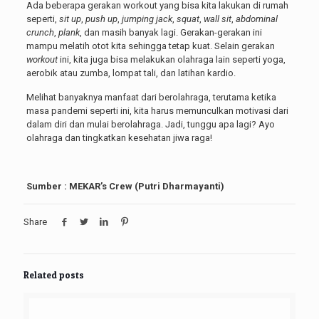
Ada beberapa gerakan workout yang bisa kita lakukan di rumah
seperti,
sit up
,
push up
,
jumping jack
,
squat
,
wall sit
,
abdominal
crunch
,
plank
, dan masih banyak lagi. Gerakan-gerakan ini
mampu melatih otot kita sehingga tetap kuat. Selain gerakan
workout
ini, kita juga bisa melakukan olahraga lain seperti yoga,
aerobik atau zumba, lompat tali, dan latihan kardio.
Melihat banyaknya manfaat dari berolahraga, terutama ketika
masa pandemi seperti ini, kita harus memunculkan motivasi dari
dalam diri dan mulai berolahraga. Jadi, tunggu apa lagi? Ayo
olahraga dan tingkatkan kesehatan jiwa raga!
Sumber : MEKAR’s Crew (Putri Dharmayanti)
Share
Related posts